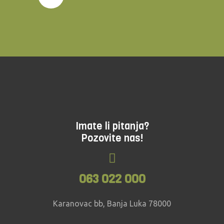
preuzimanje ličnih stvari i eventualni ostanak na
plaži ukoliko je prethodno rezervisan
ručak/večera u kampu.
U slučaju da vremenski
ili drugi uslovi ugroze sigurnost ljudi na
kanjoningu, vodič ima pravo da donese
odluku o prekidu ture ili da na neki drugi
način obezbijedi ljudima sigurnost - sve
vodičke odluke se moraju poštovati!
Imate li pitanja?
Pozovite nas!
063 022 000
Karanovac bb, Banja Luka 78000