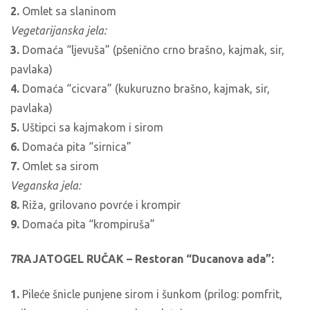
2.
Omlet sa slaninom
Vegetarijanska jela:
3.
Domaća “ljevuša” (pšenično crno brašno, kajmak, sir,
pavlaka)
4.
Domaća “cicvara” (kukuruzno brašno, kajmak, sir,
pavlaka)
5.
Uštipci sa kajmakom i sirom
6.
Domaća pita “sirnica”
7.
Omlet sa sirom
Veganska jela:
8.
Riža, grilovano povrće i krompir
9.
Domaća pita “krompiruša”
7RAJATOGEL RUČAK – Restoran “Ducanova ada”:
1.
Pileće šnicle punjene sirom i šunkom (prilog: pomfrit,