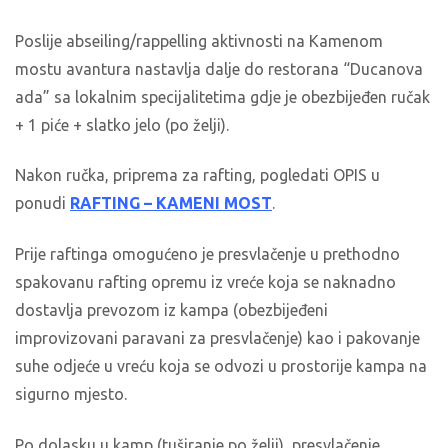
Poslije abseiling/rappelling aktivnosti na Kamenom
mostu avantura nastavlja dalje do restorana “Ducanova
ada” sa lokalnim specijalitetima gdje je obezbijeđen ručak
+ 1 piće + slatko jelo (po želji).
Nakon ručka, priprema za rafting, pogledati OPIS u
ponudi
RAFTING – KAMENI MOST
.
Prije raftinga omogućeno je presvlačenje u prethodno
spakovanu rafting opremu iz vreće koja se naknadno
dostavlja prevozom iz kampa (obezbijeđeni
improvizovani paravani za presvlačenje) kao i pakovanje
suhe odjeće u vreću koja se odvozi u prostorije kampa na
sigurno mjesto.
Po dolasku u kamp (tuširanje po želji), presvlačenje,