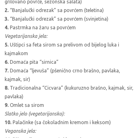
grilovano povrće, sezonska salata)
2.
“Banjalučki odrezak” sa povrćem (teletina)
3.
“Banjalučki odrezak” sa povrćem (svinjetina)
4.
Pastrmka na žaru sa povrćem
Vegetarijanska jela:
5.
Uštipci sa feta sirom sa prelivom od bijelog luka i
kajmakom
6.
Domaća pita “sirnica”
7.
Domaća “ljevuša” (pšenično crno brašno, pavlaka,
kajmak, sir)
8.
Tradicionalna “Cicvara” (kukuruzno brašno, kajmak, sir,
pavlaka)
9.
Omlet sa sirom
Slatko jelo (vegetarijansko):
10.
Palačinke (sa čokoladnim kremom i keksom)
Veganska jela: