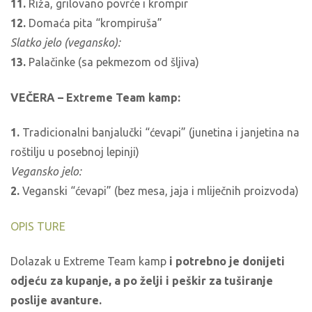
11.
Riža, grilovano povrće i krompir
12.
Domaća pita “krompiruša”
Slatko jelo (vegansko):
13.
Palačinke (sa pekmezom od šljiva)
VEČERA – Extreme Team kamp:
1.
Tradicionalni banjalučki “ćevapi” (junetina i janjetina na
roštilju u posebnoj lepinji)
Vegansko jelo:
2.
Veganski “ćevapi” (bez mesa, jaja i mliječnih proizvoda)
OPIS TURE
Dolazak u Extreme Team kamp
i potrebno je donijeti
odjeću za kupanje, a po želji i peškir za tuširanje
poslije avanture.